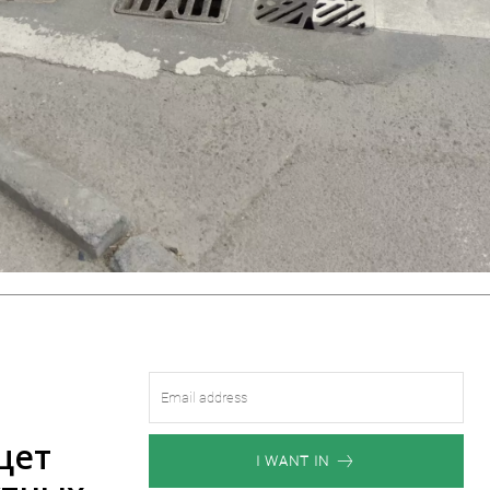
щет
I WANT IN