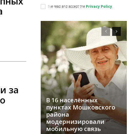
упных
Privacy Policy
I've read and accept the
.
а
и
и за
по
В 16 населённых
пунктах Мошковского
района
модернизировали
мобильную связь