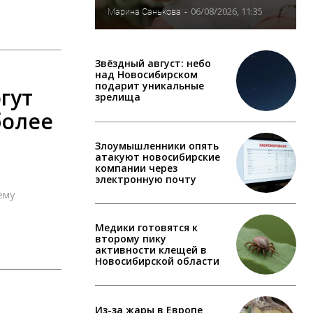
06/08/2026, 11:35
Марина Санькова
-
Звёздный август: небо
над Новосибирском
подарит уникальные
гут
зрелища
более
Злоумышленники опять
атакуют новосибирские
компании через
электронную почту
ему
Медики готовятся к
второму пику
активности клещей в
Новосибирской области
Из-за жары в Европе