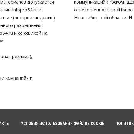
 материалов допускается
коммуникаций (Роскомнадз
нии Infopro54.ru и
ответственностью «Новосиб
ование (воспроизведение)
Новосибирской области. Н
енного разрешения
54.ru и со ссылкой на
а:
рная реклама),
ти компаний» и
АКТЫ
УСЛОВИЯ ИСПОЛЬЗОВАНИЯ ФАЙЛОВ COOKIE
ПОЛИТИК