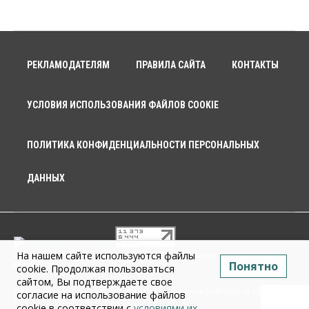
РЕКЛАМОДАТЕЛЯМ
ПРАВИЛА САЙТА
КОНТАКТЫ
УСЛОВИЯ ИСПОЛЬЗОВАНИЯ ФАЙЛОВ COOKIE
ПОЛИТИКА КОНФИДЕНЦИАЛЬНОСТИ ПЕРСОНАЛЬНЫХ
ДАННЫХ
На нашем сайте используются файлы
© 2026 г. Общество с ограниченной ответственностью «Новосибирск
Понятно
Медиа» 18+
cookie. Продолжая пользоваться
сайтом, Вы подтверждаете свое
Infopro54 - Важные новости Новосибирска и Новосибирской области.
согласие на использование файлов
Новости Сибири
cookie в соответствии с
условиями их