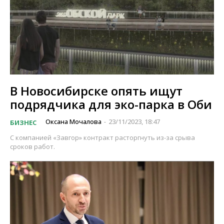
В Новосибирске опять ищут
подрядчика для эко-парка в Оби
Оксана Мочалова
23/11/2023, 18:47
БИЗНЕС
-
С компанией «Завгор» контракт расторгнуть из-за срыва
сроков работ.