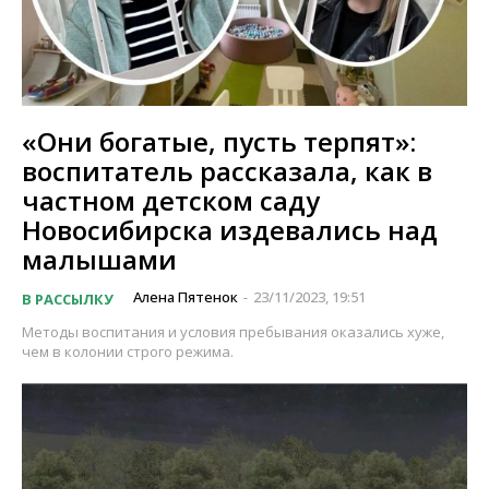
«Они богатые, пусть терпят»:
воспитатель рассказала, как в
частном детском саду
Новосибирска издевались над
малышами
Алена Пятенок
23/11/2023, 19:51
В РАССЫЛКУ
-
Методы воспитания и условия пребывания оказались хуже,
чем в колонии строго режима.