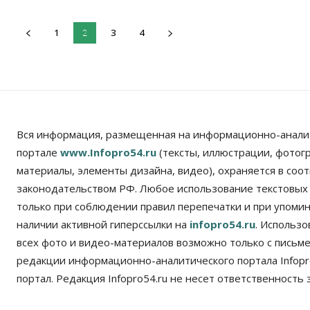
1
3
4
2
Вся информация, размещенная на информационно-анали
портале
www.Infopro54.ru
(тексты, иллюстрации, фотог
материалы, элементы дизайна, видео), охраняется в соот
законодательством РФ. Любое использование текстовых
только при соблюдении правил перепечатки и при упомина
наличии активной гиперссылки на
infopro54.ru
. Использ
всех фото и видео-материалов возможно только с письм
редакции информационно-аналитического портала Infopro
портал. Редакция Infopro54.ru не несет ответственность з