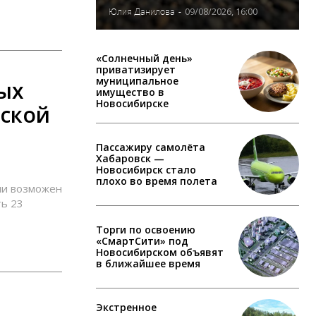
09/08/2026, 16:00
Юлия Данилова
-
«Солнечный день»
приватизирует
муниципальное
ых
имущество в
Новосибирске
рской
Пассажиру самолёта
Хабаровск —
Новосибирск стало
плохо во время полета
ни возможен
ть 23
Торги по освоению
«СмартСити» под
Новосибирском объявят
в ближайшее время
Экстренное