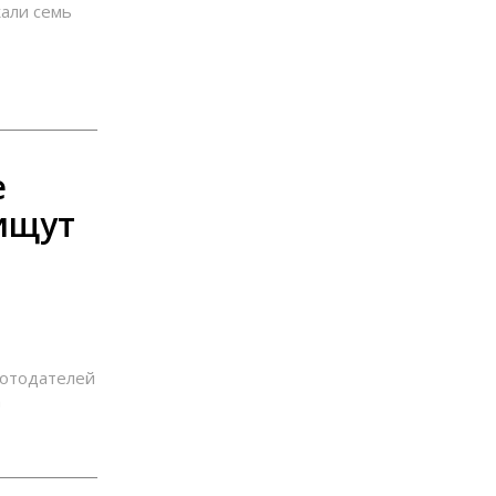
жали семь
е
ищут
ботодателей
а