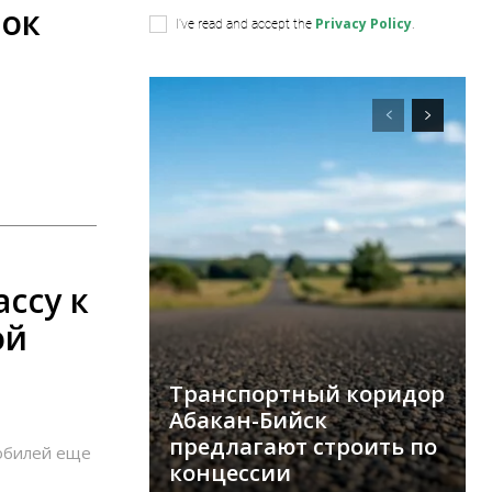
нок
Privacy Policy
I've read and accept the
.
ссу к
ой
Транспортный коридор
Абакан-Бийск
предлагают строить по
обилей еще
концессии