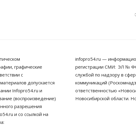
тическом
infopro54.ru — информацио
рафии, графические
регистрации СМИ: ЭЛ № ФС
ветствии с
службой по надзору в сфе
 материалов допускается
коммуникаций (Роскомнадз
нии Infopro54.ru и
ответственностью «Новосиб
ование (воспроизведение)
Новосибирской области. Н
енного разрешения
54.ru и со ссылкой на
а: