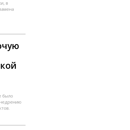
и, в
кзамена
очую
ской
е было
внедрению
ктов.