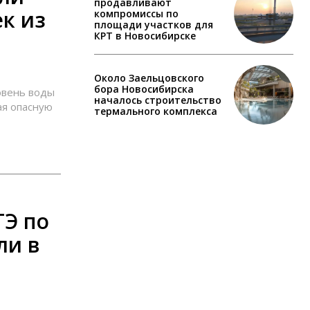
продавливают
к из
компромиссы по
площади участков для
КРТ в Новосибирске
Около Заельцовского
бора Новосибирска
овень воды
началось строительство
ая опасную
термального комплекса
ГЭ по
ли в