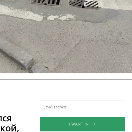
лся
кой,
I WANT IN