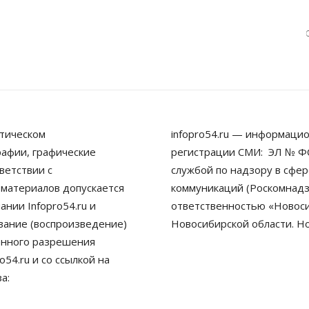
тическом
infopro54.ru — информацио
рафии, графические
регистрации СМИ: ЭЛ № ФС
ветствии с
службой по надзору в сфе
 материалов допускается
коммуникаций (Роскомнадз
нии Infopro54.ru и
ответственностью «Новосиб
ование (воспроизведение)
Новосибирской области. Н
енного разрешения
54.ru и со ссылкой на
а: