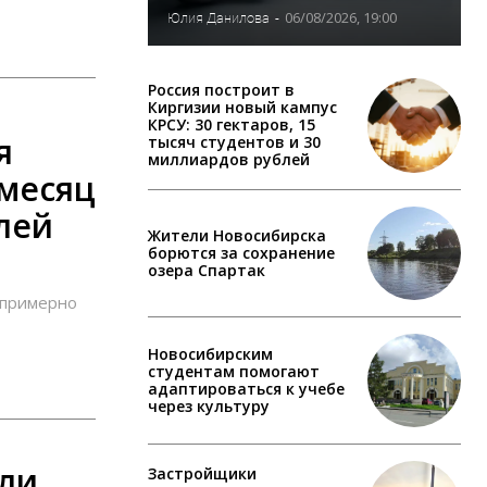
06/08/2026, 19:00
Юлия Данилова
-
Россия построит в
Киргизии новый кампус
КРСУ: 30 гектаров, 15
я
тысяч студентов и 30
миллиардов рублей
 месяц
лей
Жители Новосибирска
борются за сохранение
озера Спартак
 примерно
Новосибирским
студентам помогают
адаптироваться к учебе
через культуру
ели
Застройщики