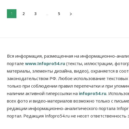
2
3
5
1
...
Вся информация, размещенная на информационно-анали
портале
www.Infopro54.ru
(тексты, иллюстрации, фотог
материалы, элементы дизайна, видео), охраняется в соот
законодательством РФ. Любое использование текстовых
только при соблюдении правил перепечатки и при упомина
наличии активной гиперссылки на
infopro54.ru
. Использ
всех фото и видео-материалов возможно только с письм
редакции информационно-аналитического портала Infopro
портал. Редакция Infopro54.ru не несет ответственность з