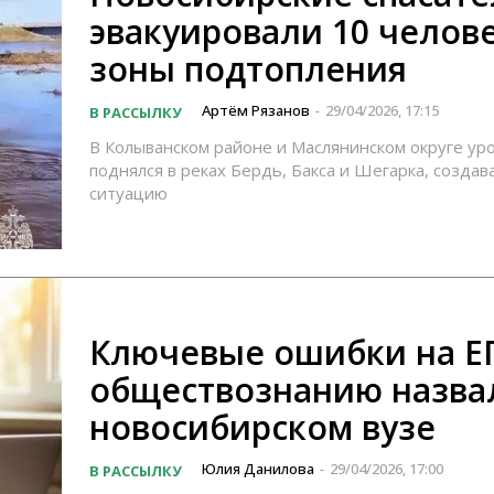
эвакуировали 10 челове
зоны подтопления
Артём Рязанов
29/04/2026, 17:15
В РАССЫЛКУ
-
В Колыванском районе и Маслянинском округе ур
поднялся в реках Бердь, Бакса и Шегарка, создав
ситуацию
Ключевые ошибки на Е
обществознанию назва
новосибирском вузе
Юлия Данилова
29/04/2026, 17:00
В РАССЫЛКУ
-