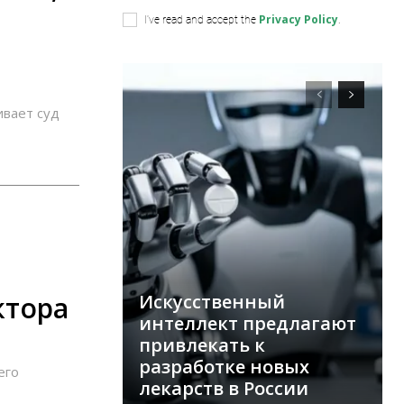
Privacy Policy
I've read and accept the
.
ивает суд
ктора
Искусственный
интеллект предлагают
привлекать к
разработке новых
его
лекарств в России