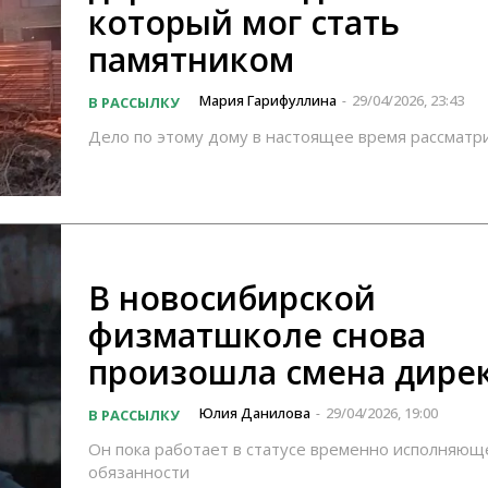
который мог стать
памятником
Мария Гарифуллина
29/04/2026, 23:43
В РАССЫЛКУ
-
Дело по этому дому в настоящее время рассматр
В новосибирской
физматшколе снова
произошла смена дире
Юлия Данилова
29/04/2026, 19:00
В РАССЫЛКУ
-
Он пока работает в статусе временно исполняющ
обязанности