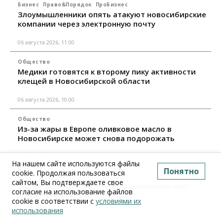
Бизнес
Право&Порядок
ПроБизнес
Злоумышленники опять атакуют новосибирские
компании через электронную почту
06 августа 2026, 11:00
Общество
Медики готовятся к второму пику активности
клещей в Новосибирской области
06 августа 2026, 10:00
Общество
Из-за жары в Европе оливковое масло в
Новосибирске может снова подорожать
06 августа 2026, 09:00
На нашем сайте используются файлы
Понятно
cookie. Продолжая пользоваться
Бизнес
Недвижимость
сайтом, Вы подтверждаете свое
Застройщики Новосибирска доплатили налоги на
согласие на использование файлов
сумму почти 700 млн рублей
cookie в соответствии с
условиями их
использования
06 августа 2026, 08:00