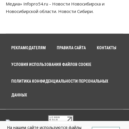
Медиа» Infopro54.ru - Новости Новосибирска и
Новосибирской области. Новости Сибири.
РЕКЛАМОДАТЕЛЯМ
ПРАВИЛА САЙТА
КОНТАКТЫ
УСЛОВИЯ ИСПОЛЬЗОВАНИЯ ФАЙЛОВ COOKIE
ПОЛИТИКА КОНФИДЕНЦИАЛЬНОСТИ ПЕРСОНАЛЬНЫХ
ДАННЫХ
На нашем сайте используются файлы
© 2026 г. Общество с ограниченной ответственностью «Новосибирск