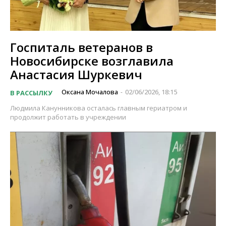
Госпиталь ветеранов в
Новосибирске возглавила
Анастасия Шуркевич
Оксана Мочалова
02/06/2026, 18:15
В РАССЫЛКУ
-
Людмила Канунникова осталась главным гериатром и
продолжит работать в учреждении