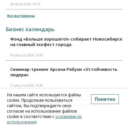
28 июля 2026, 16:15
Все материалы
Бизнес календарь
Фонд «Больше хорошего!» собирает Новосибирск
на главный экофест города
09 августа 2026, 12:00
Семинар-тренинг Арсена Рябухи «Устойчивость
лидера»
11 августа 2026, 10:00
На нашем сайте используются файлы
Понятно
Онлайн семинар: "Почему возникает дефицит
cookie. Продолжая пользоваться
персонала - какие ошибки к этому приводят"
сайтом, Вы подтверждаете свое
согласие на использование файлов
11 августа 2026, 15:00
cookie в соответствии с
условиями их
использования