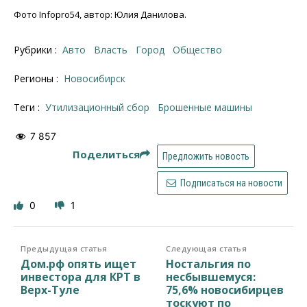
Фото Infopro54, автор: Юлия Данилова.
Рубрики :
Авто
Власть
Город
Общество
Регионы :
Новосибирск
Теги :
утилизационный сбор
Брошенные машины
7 857
Поделиться
Предложить новость
Подписаться на новости
0
1
Предыдущая статья
Следующая статья
Дом.рф опять ищет
Ностальгия по
инвестора для КРТ в
несбывшемуся:
Верх-Туле
75,6% новосибирцев
тоскуют по