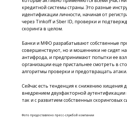
которые активно применяются всеми участн
кредитной системы страны. Это разные инст
идентификации личности, начиная от регистра
через Tinkoff и Sber ID, проверки и подтве
скоринга в целом.
Банки и МФО разрабатывают собственные пр
совершенствуют, но и мошенники не сидят на 
антифрода, и предпринимают попытки ее взло
организации еще пристальнее смотреть в с
алгоритмы проверки и предотвращать атаки
Сейчас есть тенденция к снижению хищения да
внедрением двухфакторной аутентификации кл
так и с развитием собственных скоринговых с
Фото предоставлено пресс-службой компании