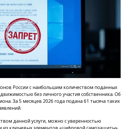
гионов России с наибольшим количеством поданных
едвижимостью без личного участия собственника. Об
она. За 5 месяцев 2026 года подана 61 тысяча таких
аявлений.
твом данной услуги, можно с уверенностью
ним из ключевых элементов «цифровой самозащиты»