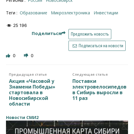
Регионы :
Россия
Новосибирск
Теги :
образование
Микроэлектроника
инвестиции
25 196
Поделиться
Предложить новость
Подписаться на новости
0
0
Предыдущая статья
Следующая статья
Акция «Часовой у
Поставки
Знамени Победы»
электровелосипедов
стартовала в
в Сибирь выросли в
Новосибирской
11 раз
области
Новости СМИ2