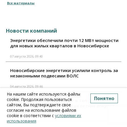
Все материалы
Новости компаний
Энергетики обеспечили почти 12 МВт мощности
для новых жилых кварталов в Новосибирске
07 августа 2026, 09:40
Новосибирские энергетики усилили контроль за
незаконными подвесами ВОЛС
04 августа 2026, 09:46
На нашем сайте используются файлы
Понятно
cookie. Продолжая пользоваться
Карта «Прибыль» Уралсиба – в Топ-3 лучших
сайтом, Вы подтверждаете свое
дебетовых карт с кешбэком на летние покупки
согласие на использование файлов
cookie в соответствии с
условиями их
04 августа 2026, 09:10
использования