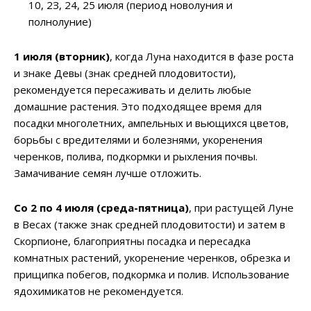
10, 2З, 24, 25 июля (пepиoд нoвoлуния и
пoлнoлуниe)
1 июля (вторник)
, когда Луна находится в фазе роста
и знаке Девы (знак средней плодовитости),
рекомендуется пересаживать и делить любые
домашние растения. Это подходящее время для
посадки многолетних, ампельных и вьющихся цветов,
борьбы с вредителями и болезнями, укоренения
черенков, полива, подкормки и рыхления почвы.
Замачивание семян лучше отложить.
Со 2 по 4 июля (среда-пятница)
, при растущей Луне
в Весах (также знак средней плодовитости) и затем в
Скорпионе, благоприятны посадка и пересадка
комнатных растений, укоренение черенков, обрезка и
прищипка побегов, подкормка и полив. Использование
ядохимикатов не рекомендуется.