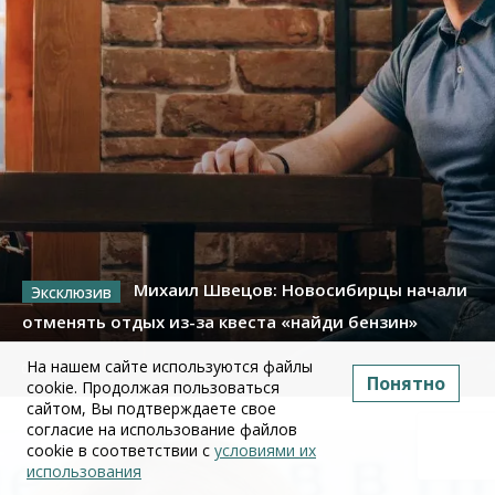
Михаил Швецов: Новосибирцы начали
отменять отдых из-за квеста «найди бензин»
На нашем сайте используются файлы
09 июля 2026
Понятно
cookie. Продолжая пользоваться
сайтом, Вы подтверждаете свое
согласие на использование файлов
cookie в соответствии с
условиями их
использования