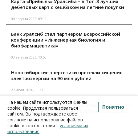
Карта «Прибыль» Уралсиба – в Топ-3 лучших
дебетовых карт с кешбэком на летние покупки
04 августа 2026, 09:10
Банк Уралсиб стал партнером Всероссийской
конференции «Инженерная биология и
биофармацевтика»
03 августа 2026, 10:53
Новосибирские энергетики пресекли хищение
электроэнергии на 90 млн рублей
29 июля 2026, 13:37
На нашем сайте используются файлы
Карта «120 дней на максимум» Уралсиба – в Топ-4
Понятно
cookie. Продолжая пользоваться
кредитных карт с длинным льготным периодом
сайтом, Вы подтверждаете свое
согласие на использование файлов
29 июля 2026, 09:10
cookie в соответствии с
условиями их
использования
Все материалы