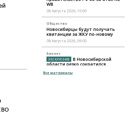
WB
ей
08 Августа 2026, 10:00
Общество
Новосибирцы будут получать
квитанции за ЖКУ по-новому
08 Августа 2026, 09:00
Бизнес
В Новосибирской
области резко сократился
грузооборот в автоперевозках
Все материалы
07 Августа 2026, 19:00
Общество
В Новосибирске
прошёл митинг против нового
а
закона о памятниках
СВО
07 Августа 2026, 18:00
Бизнес
В аэропорту Толмачёво
завершены работы по