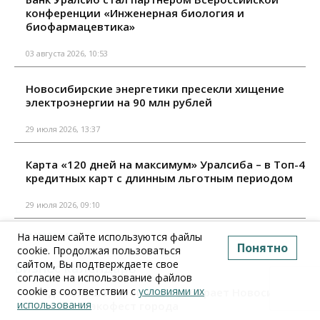
конференции «Инженерная биология и
биофармацевтика»
03 августа 2026, 10:53
Новосибирские энергетики пресекли хищение
электроэнергии на 90 млн рублей
29 июля 2026, 13:37
Карта «120 дней на максимум» Уралсиба – в Топ-4
кредитных карт с длинным льготным периодом
29 июля 2026, 09:10
Все материалы
На нашем сайте используются файлы
Понятно
cookie. Продолжая пользоваться
сайтом, Вы подтверждаете свое
Бизнес календарь
согласие на использование файлов
cookie в соответствии с
условиями их
Фонд «Больше хорошего!» собирает Новосибирск
использования
на главный экофест города