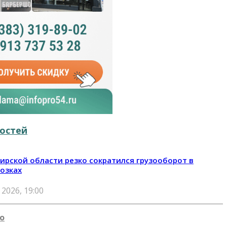
остей
ирской области резко сократился грузооборот в
озках
 2026, 19:00
о