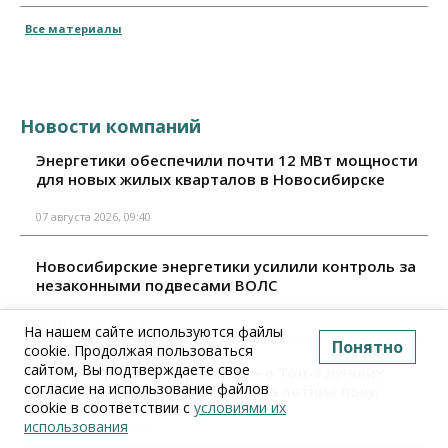
Все материалы
Новости компаний
Энергетики обеспечили почти 12 МВт мощности
для новых жилых кварталов в Новосибирске
07 августа 2026, 09:40
Новосибирские энергетики усилили контроль за
незаконными подвесами ВОЛС
04 августа 2026, 09:46
На нашем сайте используются файлы
Понятно
cookie. Продолжая пользоваться
сайтом, Вы подтверждаете свое
Карта «Прибыль» Уралсиба – в Топ-3 лучших
согласие на использование файлов
дебетовых карт с кешбэком на летние покупки
cookie в соответствии с
условиями их
использования
04 августа 2026, 09:10