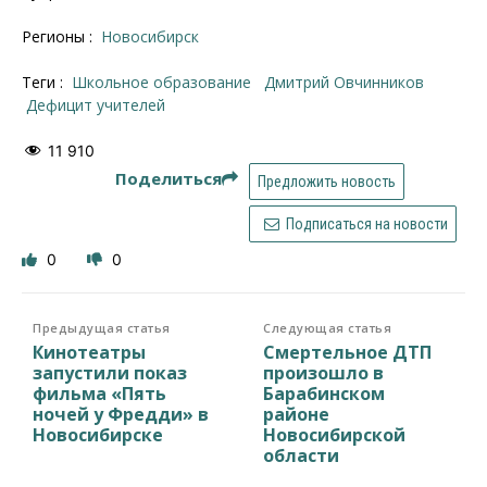
Регионы :
Новосибирск
Теги :
школьное образование
Дмитрий Овчинников
дефицит учителей
11 910
Поделиться
Предложить новость
Подписаться на новости
0
0
Предыдущая статья
Следующая статья
Кинотеатры
Смертельное ДТП
запустили показ
произошло в
фильма «Пять
Барабинском
ночей у Фредди» в
районе
Новосибирске
Новосибирской
области