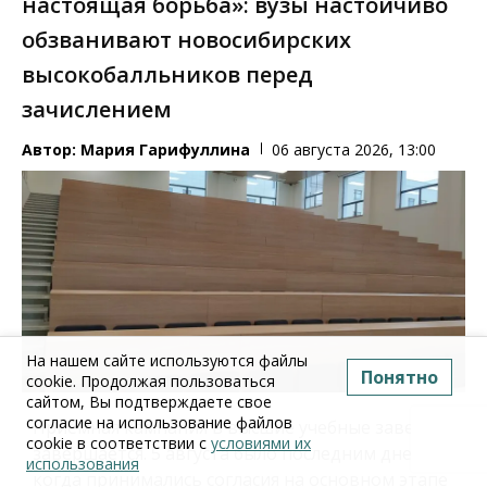
настоящая борьба»: вузы настойчиво
обзванивают новосибирских
высокобалльников перед
зачислением
Автор:
Мария Гарифуллина
06 августа 2026, 13:00
На нашем сайте используются файлы
Понятно
cookie. Продолжая пользоваться
сайтом, Вы подтверждаете свое
согласие на использование файлов
Приемная кампания в высшие учебные заведения
cookie в соответствии с
условиями их
завершается. 5 августа было последним днем,
использования
когда принимались согласия на основном этапе