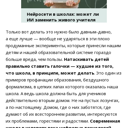
Нейросети в школах: может ли
ИИ заменить живого учителя
Только вот делать это нужно было давным-давно,
а еще лучше — вообще не ударяться в эти плохо
продуманные эксперименты, которые принесли нашим
детям и нашей образовательной системе гораздо
больше вреда, чем пользы.
Натаскивать детей
правильно ставить галочки — худшее из того,
что школа, в принципе, может делать
. Это один из
примеров профанации образования, бездушного
формализма, в цепких лапах которого оказалась наша
школа. А ведь школа должна быть для учеников
действительно вторым домом. Не на пустых лозунгах,
а по-настоящему. Домом, где о них заботятся, где
думают об их всестороннем развитии, интересуются
их проблемами, горестями и радостями.
Современная
школа в условиях века цифровых технологий,