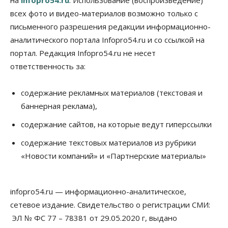
на
infopro54.ru
. Использование (воспроизведение)
всех фото и видео-материалов возможно только с
Бизнес
Общество
Работодатели Новосибирска заявили в центры
письменного разрешения редакции информационно-
занятости почти 32 тысячи вакансий
аналитического портала Infopro54.ru и со ссылкой на
09 Августа 2026, 09:00
портал. Редакция Infopro54.ru не несет
Бизнес
Общество
ответственность за:
Спрос на машино-места в
Новосибирской области вырос в полтора раза
содержание рекламных материалов (текстовая и
08 Августа 2026, 18:00
баннерная реклама),
Общество
К современному юридическому образованию в
содержание сайтов, на которые ведут гиперссылки
России возникает много вопросов
содержание текстовых материалов из рубрики
08 Августа 2026, 17:00
«Новости компаний» и «Партнерские материалы»
Общество
Новосибирские вузы опубликовали
приказы о зачислении на бюджетные места
infopro54.ru — информационно-аналитическое,
08 Августа 2026, 16:00
сетевое издание. Свидетельство о регистрации СМИ:
Общество
Технологии
ЭЛ № ФС 77 – 78381 от 29.05.2020 г, выдано
Искусственный интеллект впервые выписал