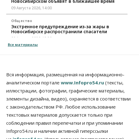
Новосибирском объявят в ближайшее время
09 Августа 2026, 14:00
Общество
Экстренное предупреждение из-за жары в
Новосибирске распространили спасатели
09 Августа 2026, 13:30
Все материалы
Власть
Город
Общество
Еще одна остановка «городской электрички»
появится в Новосибирске
09 Августа 2026, 12:00
Вся информация, размещенная на информационно-
Общество
аналитическом портале
www.Infopro54.ru
(тексты,
Места в колледжах Новосибирска будут
иллюстрации, фотографии, графические материалы,
«бронировать» со школы
элементы дизайна, видео), охраняется в соответствии
09 Августа 2026, 11:00
с законодательством РФ. Любое использование
Авто
Общество
текстовых материалов допускается только при
Не катастрофа, а стресс-тест: эксперт
соблюдении правил перепечатки и при упоминании
новосибирской сети СТО пояснил кому можно
заливать бензин Евро‑2
Infopro54.ru и наличии активной гиперссылки
09 Августа 2026, 10:00