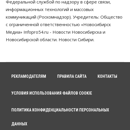
Федеральной службой по надзору в сфере связи,
штраф за борщевик
08 Августа 2026, 15:00
информационных технологий и массовых
коммуникаций (Роскомнадзор). Учредитель: Общество
Авто
с ограниченной ответственностью «Новосибирск
Продажи подержанных электромобилей в
Новосибирской области растут второй месяц
Медиа» Infopro54.ru - Новости Новосибирска и
08 Августа 2026, 13:00
Новосибирской области. Новости Сибири.
Бизнес
Общество
Детские центры Новосибирска
перегибают с «педагогикой успеха», считает
психолог
08 Августа 2026, 11:00
РЕКЛАМОДАТЕЛЯМ
ПРАВИЛА САЙТА
КОНТАКТЫ
Бизнес
Общество
Союз продавцов маркетплейсов
обратился в правительство РФ из-за атак на WB
УСЛОВИЯ ИСПОЛЬЗОВАНИЯ ФАЙЛОВ COOKIE
08 Августа 2026, 10:00
Общество
ПОЛИТИКА КОНФИДЕНЦИАЛЬНОСТИ ПЕРСОНАЛЬНЫХ
Новосибирцы будут получать квитанции за ЖКУ
по-новому
ДАННЫХ
08 Августа 2026, 09:00