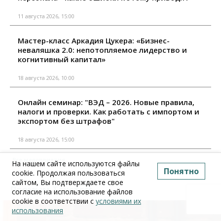
11 августа 2026, 15:00
Мастер-класс Аркадия Цукера: «Бизнес-
неваляшка 2.0: непотопляемое лидерство и
когнитивный капитал»
18 августа 2026, 10:00
Онлайн семинар: "ВЭД – 2026. Новые правила,
налоги и проверки. Как работать с импортом и
экспортом без штрафов"
18 августа 2026, 15:00
Все мероприятия
На нашем сайте используются файлы
Понятно
cookie. Продолжая пользоваться
сайтом, Вы подтверждаете свое
Прямым Текстом
согласие на использование файлов
cookie в соответствии с
условиями их
использования