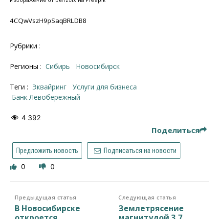
4CQwVszH9pSaqBRLDB8
Рубрики :
Регионы :
Сибирь
Новосибирск
Теги :
эквайринг
услуги для бизнеса
Банк Левобережный
4 392
Поделиться
Предложить новость
Подписаться на новости
0
0
Предыдущая статья
Следующая статья
В Новосибирске
Землетрясение
откроется
магнитудой 3,7