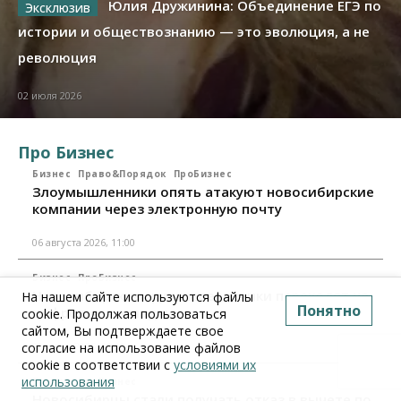
Юлия Дружинина: Объединение ЕГЭ по
истории и обществознанию — это эволюция, а не
революция
02 июля 2026
Про Бизнес
Бизнес
Право&Порядок
ПроБизнес
Злоумышленники опять атакуют новосибирские
компании через электронную почту
06 августа 2026, 11:00
Бизнес
ПроБизнес
Новосибирские грузоперевозчики переходят на
На нашем сайте используются файлы
Понятно
цифровые накладные
cookie. Продолжая пользоваться
сайтом, Вы подтверждаете свое
согласие на использование файлов
28 июля 2026, 11:00
cookie в соответствии с
условиями их
использования
Бизнес
ПроБизнес
Новосибирцы стали получать отказ в вычете по