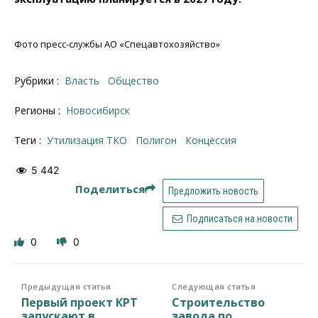
Фото пресс-службы АО «Спецавтохозяйство»
Рубрики :
Власть
Общество
Регионы :
Новосибирск
Теги :
утилизация ТКО
полигон
концессия
5 442
Поделиться
Предложить новость
Подписаться на новости
0
0
Предыдущая статья
Следующая статья
Первый проект КРТ
Строительство
запускают в
завода по