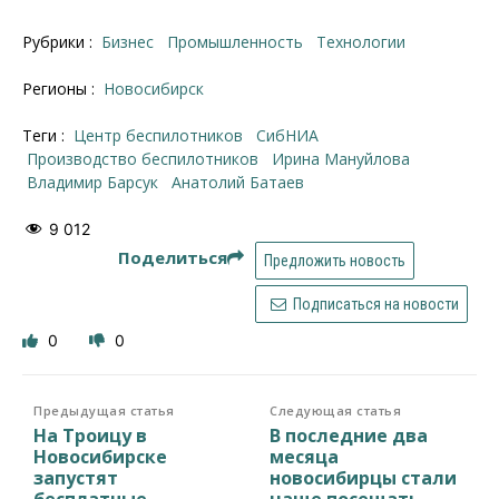
Рубрики :
Бизнес
Промышленность
Технологии
Регионы :
Новосибирск
Теги :
Центр беспилотников
СибНИА
производство беспилотников
Ирина Мануйлова
Владимир Барсук
Анатолий Батаев
9 012
Поделиться
Предложить новость
Подписаться на новости
0
0
Предыдущая статья
Следующая статья
На Троицу в
В последние два
Новосибирске
месяца
запустят
новосибирцы стали