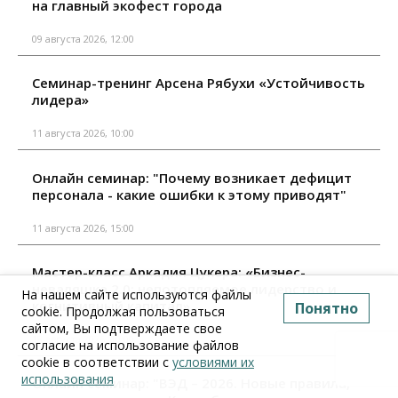
на главный экофест города
09 августа 2026, 12:00
Семинар-тренинг Арсена Рябухи «Устойчивость
лидера»
11 августа 2026, 10:00
Онлайн семинар: "Почему возникает дефицит
персонала - какие ошибки к этому приводят"
11 августа 2026, 15:00
Мастер-класс Аркадия Цукера: «Бизнес-
неваляшка 2.0: непотопляемое лидерство и
На нашем сайте используются файлы
когнитивный капитал»
Понятно
cookie. Продолжая пользоваться
сайтом, Вы подтверждаете свое
18 августа 2026, 10:00
согласие на использование файлов
cookie в соответствии с
условиями их
использования
Онлайн семинар: "ВЭД – 2026. Новые правила,