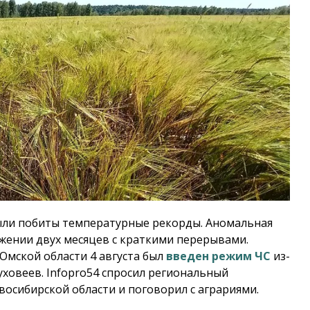
были побиты температурные рекорды. Аномальная
яжении двух месяцев с краткими перерывами.
 Омской области 4 августа был
введен режим ЧС
из-
суховеев.
Infopro54
спросил региональный
осибирской области и поговорил с аграриями.