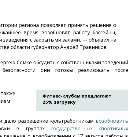
итории региона позволяет принять решения о
ижайшее время возобновят работу бассейны,
 заведения с закрытыми залами, — объявил на
тве области губернатор Андрей Травников.
Сергею Семке обсудить с собственниками заведений
безопасности они готовы реализовать после
 также
Фитнес-клубам предлагают
нием
25% загрузку
ти дало разрешение культработникам
возобновить
овки в группах
государственных спортивных
ле решение о возобновлении с 17 августа работы в