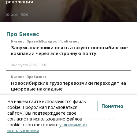
революция
02 июля 2026
Про Бизнес
Бизнес
Право&Порядок
ПроБизнес
Злоумышленники опять атакуют новосибирские
компании через электронную почту
06 августа 2026, 11:00
Бизнес
ПроБизнес
Новосибирские грузоперевозчики переходят на
цифровые накладные
28 июля 2026, 11:00
На нашем сайте используются файлы
Понятно
cookie. Продолжая пользоваться
сайтом, Вы подтверждаете свое
Бизнес
ПроБизнес
Новосибирцы стали получать отказ в вычете по
согласие на использование файлов
НДС: причины и следствия
cookie в соответствии с
условиями их
использования
24 июля 2026, 10:30