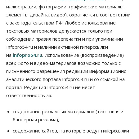
иллюстрации, фотографии, графические материалы,
06 Августа 2026, 08:00
элементы дизайна, видео), охраняется в соответствии
Бизнес
Власть
с законодательством РФ. Любое использование
От регоператора Новосибирска потребовали
погасить долги на два миллиарда
текстовых материалов допускается только при
05 Августа 2026, 19:00
соблюдении правил перепечатки и при упоминании
Infopro54.ru и наличии активной гиперссылки
Власть
Отставки И Назначения
на
infopro54.ru
. Использование (воспроизведение)
Министра транспорта Новосибирской области
будут согласовывать в Москве
всех фото и видео-материалов возможно только с
05 Августа 2026, 18:30
письменного разрешения редакции информационно-
аналитического портала Infopro54.ru и со ссылкой на
Власть
Город
Общество
В мэрии Новосибирска объяснили ситуацию с
портал. Редакция Infopro54.ru не несет
пешеходной зоной на улице Ленина
ответственность за:
05 Августа 2026, 18:00
Бизнес
Власть
содержание рекламных материалов (текстовая и
Независимые АЗС Новосибирска
баннерная реклама),
получают до 20% топлива, прописанного в
контрактах
содержание сайтов, на которые ведут гиперссылки
05 Августа 2026, 17:00