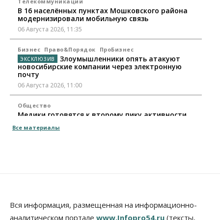
Телекоммуникации
В 16 населённых пунктах Мошковского района
модернизировали мобильную связь
06 Августа 2026, 11:35
Бизнес
Право&Порядок
ПроБизнес
Злоумышленники опять атакуют
новосибирские компании через электронную
почту
06 Августа 2026, 11:00
Общество
Медики готовятся к второму пику активности
клещей в Новосибирской области
Все материалы
06 Августа 2026, 10:00
Общество
Из-за жары в Европе оливковое масло
в Новосибирске может снова подорожать
06 Августа 2026, 09:00
Бизнес
Недвижимость
Вся информация, размещенная на информационно-
Застройщики Новосибирска
аналитическом портале
www.Infopro54.ru
(тексты,
доплатили налоги на сумму почти 700 млн рублей