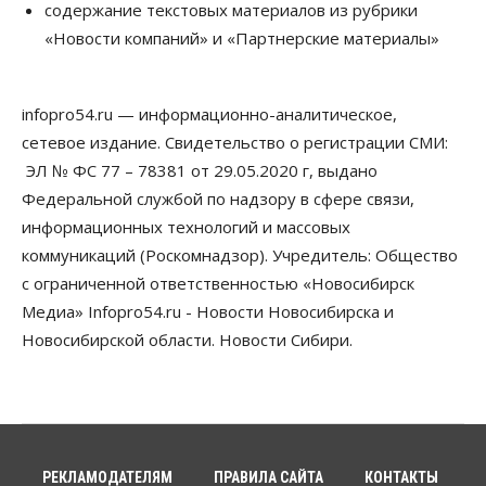
содержание текстовых материалов из рубрики
Власть
«Новости компаний» и «Партнерские материалы»
Губернатор поблагодарил новосибирских
строителей за вклад в развитие региона
05 Августа 2026, 16:40
infopro54.ru — информационно-аналитическое,
Бизнес
Общество
сетевое издание. Свидетельство о регистрации СМИ:
Самые популярные у
предпринимателей сферы бизнеса назвали в
ЭЛ № ФС 77 – 78381 от 29.05.2020 г, выдано
Новосибирске
Федеральной службой по надзору в сфере связи,
05 Августа 2026, 16:00
информационных технологий и массовых
коммуникаций (Роскомнадзор). Учредитель: Общество
Недвижимость
Летний марафон скидок в ГК «Расцветай — до 16
с ограниченной ответственностью «Новосибирск
августа
Медиа» Infopro54.ru - Новости Новосибирска и
05 Августа 2026, 15:55
Новосибирской области. Новости Сибири.
Недвижимость
Общество
Проект нового микрорайона на улице Кирова
утвердили в Новосибирске
05 Августа 2026, 15:30
Бизнес
Промышленность
РЕКЛАМОДАТЕЛЯМ
ПРАВИЛА САЙТА
КОНТАКТЫ
Новосибирские компании произвели косметики