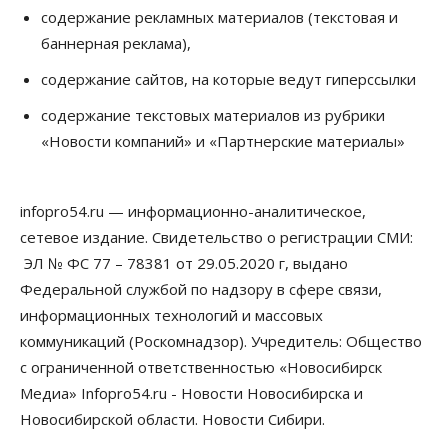
09 Августа 2026, 19:00
содержание рекламных материалов (текстовая и
баннерная реклама),
Бизнес
Недвижимость
Продажи жилья в Новосибирске находятся на
содержание сайтов, на которые ведут гиперссылки
уровне 2020 года
09 Августа 2026, 18:00
содержание текстовых материалов из рубрики
«Новости компаний» и «Партнерские материалы»
Бизнес
Общество
Новосибирцы купили почти 500 тонн
безлактозной молочной продукции
09 Августа 2026, 17:00
infopro54.ru — информационно-аналитическое,
сетевое издание. Свидетельство о регистрации СМИ:
Бизнес
Власть
Транспортный коридор Абакан-Бийск предлагают
ЭЛ № ФС 77 – 78381 от 29.05.2020 г, выдано
строить по концессии
Федеральной службой по надзору в сфере связи,
09 Августа 2026, 16:00
информационных технологий и массовых
коммуникаций (Роскомнадзор). Учредитель: Общество
Бизнес
Общество
«Солнечный день» приватизирует
с ограниченной ответственностью «Новосибирск
муниципальное имущество в Новосибирске
Медиа» Infopro54.ru - Новости Новосибирска и
09 Августа 2026, 15:00
Новосибирской области. Новости Сибири.
Общество