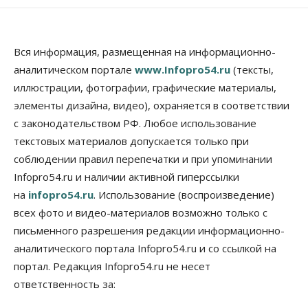
Власть
Недвижимость
Общество
В Минстрое НСО объяснили, как планируют
завершать долгострой на Серафимовича
10 Августа 2026, 11:00
Вся информация, размещенная на информационно-
аналитическом портале
www.Infopro54.ru
(тексты,
Бизнес
Город
Общество
Большая часть улиц в Новосибирске закрыта для
иллюстрации, фотографии, графические материалы,
движения самокатов
элементы дизайна, видео), охраняется в соответствии
10 Августа 2026, 10:00
с законодательством РФ. Любое использование
Медицина
Наука
Общество
текстовых материалов допускается только при
Новосибирский «Вектор» проводит исследование
соблюдении правил перепечатки и при упоминании
резистентности ВИЧ в трёх странах
Infopro54.ru и наличии активной гиперссылки
10 Августа 2026, 09:00
на
infopro54.ru
. Использование (воспроизведение)
Власть
Общество
всех фото и видео-материалов возможно только с
Суд отменил дисквалификацию
Валентина Пармона в кассации
письменного разрешения редакции информационно-
10 Августа 2026, 08:00
аналитического портала Infopro54.ru и со ссылкой на
портал. Редакция Infopro54.ru не несет
Власть
Общество
ответственность за:
Запуск проекта по малой авиации в регионах
Сибири откладывается