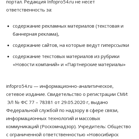
портал. Редакция Infopro54.ru не несет
07 Августа 2026, 11:00
ответственность за:
Общество
Право&Порядок
В Новосибирске руководителя отдела полиции
содержание рекламных материалов (текстовая и
заключили под стражу
баннерная реклама),
07 Августа 2026, 10:15
содержание сайтов, на которые ведут гиперссылки
Общество
Недели жары повлияли на урожай в
содержание текстовых материалов из рубрики
Новосибирской области, но режима ЧС не будет
«Новости компаний» и «Партнерские материалы»
07 Августа 2026, 10:00
Бизнес
Право&Порядок
Предприятия Новосибирска
infopro54.ru — информационно-аналитическое,
выстраивают системы защиты от атак БПЛА
сетевое издание. Свидетельство о регистрации СМИ:
07 Августа 2026, 09:00
ЭЛ № ФС 77 – 78381 от 29.05.2020 г, выдано
Бизнес
Федеральной службой по надзору в сфере связи,
По «Сибэлектротерму» выдали исполнительные
информационных технологий и массовых
листы на полмиллиарда рублей
07 Августа 2026, 08:00
коммуникаций (Роскомнадзор). Учредитель: Общество
с ограниченной ответственностью «Новосибирск
Бизнес
Власть
Медицина
Общество