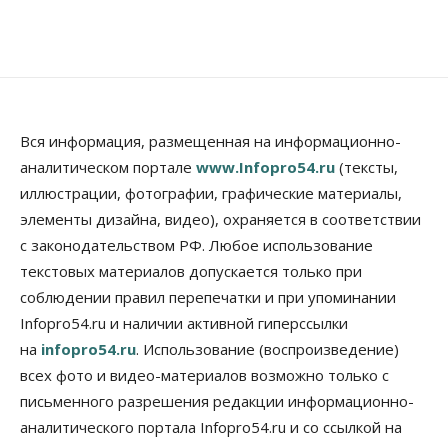
«поставили машины на прикол»
07 Августа 2026, 13:00
Власть
Школы, библиотеки, пешеходные тротуары:
депутаты Госдумы контролируют работы на
социальных объектах
Вся информация, размещенная на информационно-
07 Августа 2026, 12:35
аналитическом портале
www.Infopro54.ru
(тексты,
Общество
иллюстрации, фотографии, графические материалы,
Синоптики рассказали о погоде в Новосибирске
элементы дизайна, видео), охраняется в соответствии
на выходных
с законодательством РФ. Любое использование
07 Августа 2026, 12:00
текстовых материалов допускается только при
Общество
соблюдении правил перепечатки и при упоминании
Жители Новосибирска смогут добровольно
Infopro54.ru и наличии активной гиперссылки
повысить свою пенсию
07 Августа 2026, 11:30
на
infopro54.ru
. Использование (воспроизведение)
всех фото и видео-материалов возможно только с
Общество
письменного разрешения редакции информационно-
Деньгами будут распоряжаться дети: в десяти
школах Новосибирской области введут
аналитического портала Infopro54.ru и со ссылкой на
инициативное бюджетирование