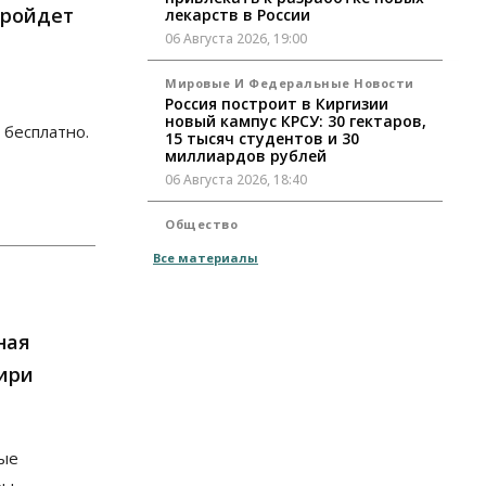
пройдет
лекарств в России
06 Августа 2026, 19:00
Мировые И Федеральные Новости
Россия построит в Киргизии
новый кампус КРСУ: 30 гектаров,
 бесплатно.
15 тысяч студентов и 30
миллиардов рублей
06 Августа 2026, 18:40
Общество
Новосибирским
Все материалы
студентам помогают
адаптироваться к учебе через
культуру
06 Августа 2026, 18:00
ная
Бизнес
Власть
Недвижимость
бири
Застройщики продавливают
компромиссы по площади
участков для КРТ в Новосибирске
06 Августа 2026, 17:30
ные