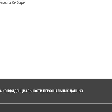
овости Сибири.
компании через электронную
почту
06 Августа 2026, 11:00
Общество
Медики готовятся к второму пику
активности клещей в
Новосибирской области
06 Августа 2026, 10:00
Общество
Из-за жары в Европе
оливковое масло в Новосибирске
может снова подорожать
06 Августа 2026, 09:00
Бизнес
Недвижимость
Застройщики
Новосибирска доплатили налоги
А КОНФИДЕНЦИАЛЬНОСТИ ПЕРСОНАЛЬНЫХ ДАННЫХ
на сумму почти 700 млн рублей
06 Августа 2026, 08:00
Бизнес
Власть