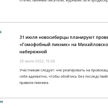
отечественные писатели, журналисты и продюсер
31 июля новосибирцы планируют пров
«Гомофобный пикник» на Михайловск
набережной
25 июля 2022, 15:29
Участникам следует «не реагировать на провокац
себя адекватно, чтобы обойтись без последствий»
правила пикника.