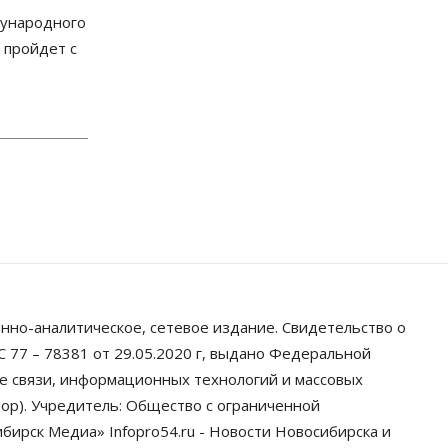
06 Августа 2026, 12:15
дународного
 пройдет с
Власть
Общество
Новосибирск готовится к визиту
Владимира Путина
06 Августа 2026, 12:05
Бизнес
Недвижимость
Общество
Росреестр назвал
главные причины отказов в
регистрации недвижимости в
НСО
06 Августа 2026, 12:00
Телекоммуникации
В 16 населённых пунктах
Мошковского района
нно-аналитическое, сетевое издание. Свидетельство о
модернизировали мобильную
связь
 77 – 78381 от 29.05.2020 г, выдано Федеральной
06 Августа 2026, 11:35
ре связи, информационных технологий и массовых
ор). Учредитель: Общество с ограниченной
Бизнес
Право&Порядок
ПроБизнес
Злоумышленники
ирск Медиа» Infopro54.ru - Новости Новосибирска и
опять атакуют новосибирские