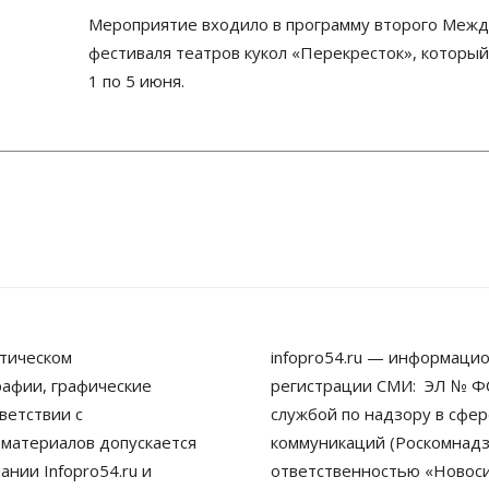
Мероприятие входило в программу второго Меж
фестиваля театров кукол «Перекресток», который
1 по 5 июня.
тическом
infopro54.ru — информацио
рафии, графические
регистрации СМИ: ЭЛ № ФС
ветствии с
службой по надзору в сфе
 материалов допускается
коммуникаций (Роскомнадз
нии Infopro54.ru и
ответственностью «Новосиб