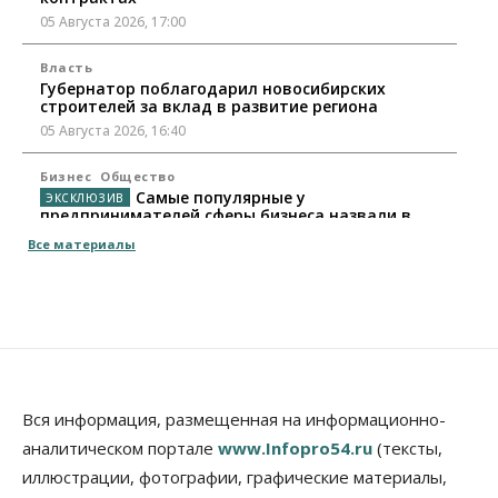
05 Августа 2026, 17:00
Власть
Губернатор поблагодарил новосибирских
строителей за вклад в развитие региона
05 Августа 2026, 16:40
Бизнес
Общество
Самые популярные у
предпринимателей сферы бизнеса назвали в
Новосибирске
Все материалы
05 Августа 2026, 16:00
Недвижимость
Летний марафон скидок в ГК «Расцветай — до 16
августа
05 Августа 2026, 15:55
Недвижимость
Общество
Вся информация, размещенная на информационно-
Проект нового микрорайона на улице Кирова
аналитическом портале
www.Infopro54.ru
(тексты,
утвердили в Новосибирске
иллюстрации, фотографии, графические материалы,
05 Августа 2026, 15:30