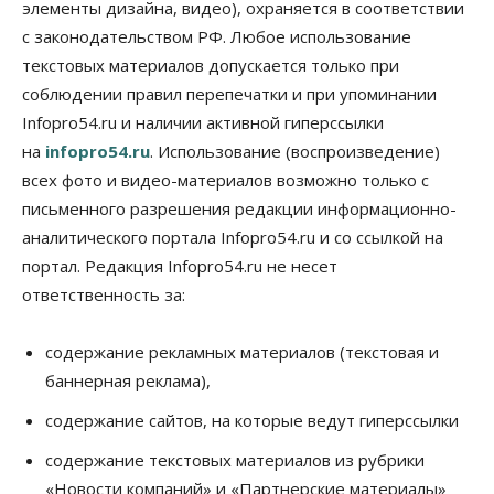
элементы дизайна, видео), охраняется в соответствии
Бизнес
Промышленность
с законодательством РФ. Любое использование
Новосибирские компании произвели косметики
на два миллиарда рублей
текстовых материалов допускается только при
05 Августа 2026, 15:00
соблюдении правил перепечатки и при упоминании
Infopro54.ru и наличии активной гиперссылки
Власть
Финансы
на
infopro54.ru
. Использование (воспроизведение)
Криптовалюта в России официально стала
имуществом
всех фото и видео-материалов возможно только с
05 Августа 2026, 14:00
письменного разрешения редакции информационно-
аналитического портала Infopro54.ru и со ссылкой на
Недвижимость
Открыты продажи квартир нового дома в
портал. Редакция Infopro54.ru не несет
квартале «Цветной бульвар» ГК «Расцветай»
ответственность за:
05 Августа 2026, 13:23
Власть
Общество
содержание рекламных материалов (текстовая и
Ночные маршруты автобусов предлагают ввести
баннерная реклама),
в Новосибирской области
05 Августа 2026, 13:00
содержание сайтов, на которые ведут гиперссылки
Право&Порядок
содержание текстовых материалов из рубрики
Новосибирец пытался провезти из Таиланда
«Новости компаний» и «Партнерские материалы»
кондитерские изделия с наркотиками