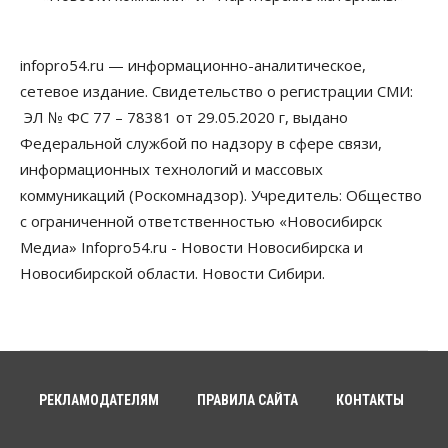
05 Августа 2026, 12:30
infopro54.ru — информационно-аналитическое,
Бизнес
Власть
Более 400 новосибирских компаний
сетевое издание. Свидетельство о регистрации СМИ:
вывели зарплату сотрудников «из тени»
ЭЛ № ФС 77 – 78381 от 29.05.2020 г, выдано
05 Августа 2026, 12:00
Федеральной службой по надзору в сфере связи,
Бизнес
Власть
Недвижимость
информационных технологий и массовых
Новосибирское правительство требует 226 млн со
коммуникаций (Роскомнадзор). Учредитель: Общество
строителя экстрим-центра
05 Августа 2026, 11:30
с ограниченной ответственностью «Новосибирск
Медиа» Infopro54.ru - Новости Новосибирска и
Общество
Новосибирской области. Новости Сибири.
Премьер-министру Мишустину показали проект
нового аэропорта Горно-Алтайска
05 Августа 2026, 11:00
Общество
Новосибирские аграрии
подтверждают нормализацию ситуации с
РЕКЛАМОДАТЕЛЯМ
ПРАВИЛА САЙТА
КОНТАКТЫ
топливом
05 Августа 2026, 10:00