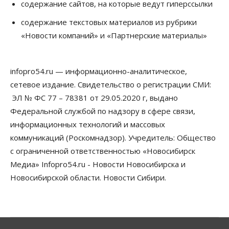
содержание сайтов, на которые ведут гиперссылки
Сибирские аграрии увеличивают посевы горчицы
содержание текстовых материалов из рубрики
07 Августа 2026, 14:00
«Новости компаний» и «Партнерские материалы»
Власть
В Новосибирске многодетным семьям вручили
сертификаты на покупку автомобилей
infopro54.ru — информационно-аналитическое,
07 Августа 2026, 13:55
сетевое издание. Свидетельство о регистрации СМИ:
ЭЛ № ФС 77 – 78381 от 29.05.2020 г, выдано
Авто
Общество
Треть автовладельцев в Новосибирской области
Федеральной службой по надзору в сфере связи,
«поставили машины на прикол»
информационных технологий и массовых
07 Августа 2026, 13:00
коммуникаций (Роскомнадзор). Учредитель: Общество
Власть
с ограниченной ответственностью «Новосибирск
Школы, библиотеки, пешеходные тротуары:
Медиа» Infopro54.ru - Новости Новосибирска и
депутаты Госдумы контролируют работы на
социальных объектах
Новосибирской области. Новости Сибири.
07 Августа 2026, 12:35
Общество
Синоптики рассказали о погоде в Новосибирске
на выходных