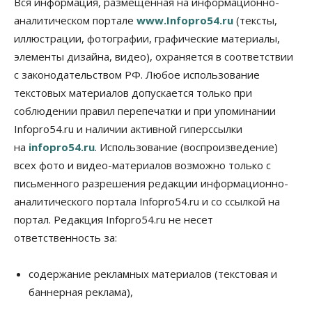
Вся информация, размещенная на информационно-
против нового закона о памятниках
аналитическом портале
www.Infopro54.ru
(тексты,
07 Августа 2026, 18:00
иллюстрации, фотографии, графические материалы,
элементы дизайна, видео), охраняется в соответствии
Бизнес
В аэропорту Толмачёво завершены работы по
с законодательством РФ. Любое использование
бетонированию рулежных дорожек
текстовых материалов допускается только при
07 Августа 2026, 17:00
соблюдении правил перепечатки и при упоминании
Бизнес
Недвижимость
Общество
Infopro54.ru и наличии активной гиперссылки
Новосибирцы стали реже оформлять
на
infopro54.ru
. Использование (воспроизведение)
дома по упрощенной схеме
07 Августа 2026, 16:00
всех фото и видео-материалов возможно только с
письменного разрешения редакции информационно-
Власть
Общество
Право&Порядок
аналитического портала Infopro54.ru и со ссылкой на
Роспотребнадзор изъял почти полторы тонны
мяса в Новосибирской области
портал. Редакция Infopro54.ru не несет
07 Августа 2026, 15:00
ответственность за:
Финансы
Расходы новосибирцев на спорт выросли на 40%
содержание рекламных материалов (текстовая и
за полгода
баннерная реклама),
07 Августа 2026, 14:35