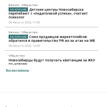
Бизнес
Общество
Детские центры Новосибирска
перегибают с «педагогикой успеха», считает
психолог
08 Августа 2026, 11:00
Бизнес
Общество
Союз продавцов маркетплейсов
обратился в правительство РФ из-за атак на WB
08 Августа 2026, 10:00
Общество
Новосибирцы будут получать квитанции за ЖКУ
по-новому
08 Августа 2026, 09:00
Все материалы
Бизнес
В Новосибирской области резко
сократился грузооборот в автоперевозках
07 Августа 2026, 19:00
Общество
В Новосибирске прошёл митинг