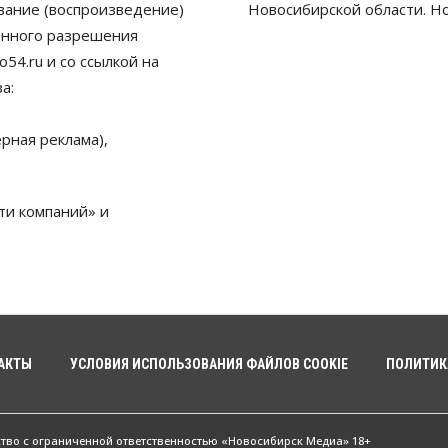
ование (воспроизведение)
Новосибирской области. Н
енного разрешения
54.ru и со ссылкой на
а:
рная реклама),
ти компаний» и
АКТЫ
УСЛОВИЯ ИСПОЛЬЗОВАНИЯ ФАЙЛОВ COOKIE
ПОЛИТИК
ство с ограниченной ответственностью «Новосибирск Медиа» 18+