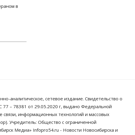
инициативное бюджетирование
ераном в
07 Августа 2026, 11:00
Общество
Право&Порядок
В Новосибирске руководителя
отдела полиции заключили под
стражу
07 Августа 2026, 10:15
Общество
Недели жары
повлияли на урожай в
Новосибирской области, но
режима ЧС не будет
07 Августа 2026, 10:00
Бизнес
Право&Порядок
нно-аналитическое, сетевое издание. Свидетельство о
Предприятия
 77 – 78381 от 29.05.2020 г, выдано Федеральной
Новосибирска выстраивают
системы защиты от атак БПЛА
ре связи, информационных технологий и массовых
07 Августа 2026, 09:00
ор). Учредитель: Общество с ограниченной
ирск Медиа» Infopro54.ru - Новости Новосибирска и
Бизнес