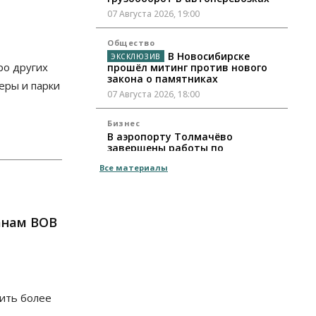
07 Августа 2026, 19:00
Общество
В Новосибирске
ро других
прошёл митинг против нового
закона о памятниках
еры и парки
07 Августа 2026, 18:00
Бизнес
В аэропорту Толмачёво
завершены работы по
бетонированию рулежных
Все материалы
дорожек
07 Августа 2026, 17:00
Бизнес
Недвижимость
Общество
анам ВОВ
Новосибирцы стали
реже оформлять дома по
упрощенной схеме
07 Августа 2026, 16:00
Власть
Общество
Право&Порядок
чить более
Роспотребнадзор изъял почти