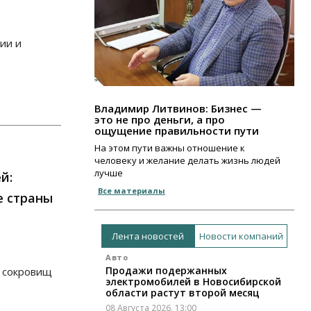
ии и
Владимир Литвинов: Бизнес —
это не про деньги, а про
ощущение правильности пути
На этом пути важны отношение к
человеку и желание делать жизнь людей
лучше
й:
Все материалы
е страны
Лента новостей
Новости компаний
Авто
Продажи подержанных
я сокровищ
электромобилей в Новосибирской
области растут второй месяц
08 Августа 2026, 13:00