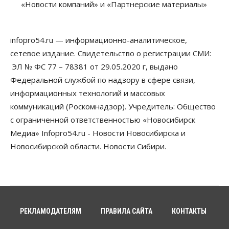
«Новости компаний» и «Партнерские материалы»
В 16 населённых пунктах Мошковского района
модернизировали мобильную связь
06 Августа 2026, 11:35
infopro54.ru — информационно-аналитическое,
Бизнес
Право&Порядок
ПроБизнес
сетевое издание. Свидетельство о регистрации СМИ:
Злоумышленники опять атакуют
новосибирские компании через электронную
ЭЛ № ФС 77 – 78381 от 29.05.2020 г, выдано
почту
Федеральной службой по надзору в сфере связи,
06 Августа 2026, 11:00
информационных технологий и массовых
коммуникаций (Роскомнадзор). Учредитель: Общество
Общество
Медики готовятся к второму пику активности
с ограниченной ответственностью «Новосибирск
клещей в Новосибирской области
Медиа» Infopro54.ru - Новости Новосибирска и
06 Августа 2026, 10:00
Новосибирской области. Новости Сибири.
Общество
Из-за жары в Европе оливковое масло
в Новосибирске может снова подорожать
06 Августа 2026, 09:00
Бизнес
Недвижимость
РЕКЛАМОДАТЕЛЯМ
ПРАВИЛА САЙТА
КОНТАКТЫ
Застройщики Новосибирска
доплатили налоги на сумму почти 700 млн рублей