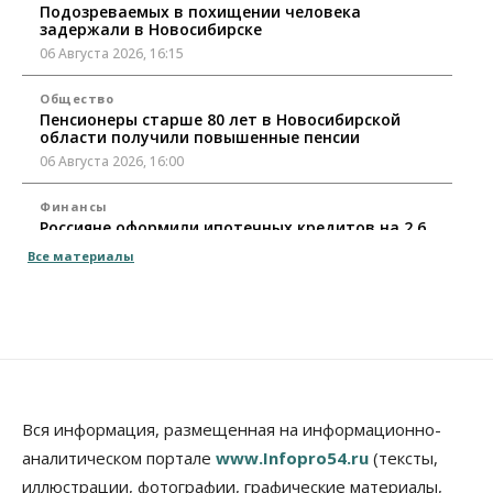
Подозреваемых в похищении человека
задержали в Новосибирске
06 Августа 2026, 16:15
Общество
Пенсионеры старше 80 лет в Новосибирской
области получили повышенные пенсии
06 Августа 2026, 16:00
Финансы
Россияне оформили ипотечных кредитов на 2,6
трлн рублей
Все материалы
06 Августа 2026, 15:53
Власть
Думская гонка в Новосибирской области
обойдется без самовыдвиженцев
06 Августа 2026, 15:00
Бизнес
Власть
Общество
Вся информация, размещенная на информационно-
Правительство России продлило разрешение на
аналитическом портале
www.Infopro54.ru
(тексты,
выпуск бензина «Евро-3»
иллюстрации, фотографии, графические материалы,
06 Августа 2026, 14:00