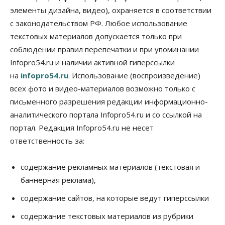
элементы дизайна, видео), охраняется в соответствии
Общество
с законодательством РФ. Любое использование
«За тех, у кого от 270 баллов,
настоящая борьба»: вузы настойчиво
текстовых материалов допускается только при
обзванивают новосибирских высокобалльников
соблюдении правил перепечатки и при упоминании
перед зачислением
Infopro54.ru и наличии активной гиперссылки
06 Августа 2026, 13:00
на
infopro54.ru
. Использование (воспроизведение)
Власть
всех фото и видео-материалов возможно только с
Режим ЧС ввели в Омской области из-за засухи
письменного разрешения редакции информационно-
06 Августа 2026, 12:15
аналитического портала Infopro54.ru и со ссылкой на
Власть
Общество
портал. Редакция Infopro54.ru не несет
Новосибирск готовится к визиту Владимира
ответственность за:
Путина
06 Августа 2026, 12:05
содержание рекламных материалов (текстовая и
Бизнес
Недвижимость
Общество
баннерная реклама),
Росреестр назвал главные причины
отказов в регистрации недвижимости в НСО
содержание сайтов, на которые ведут гиперссылки
06 Августа 2026, 12:00
содержание текстовых материалов из рубрики
Телекоммуникации