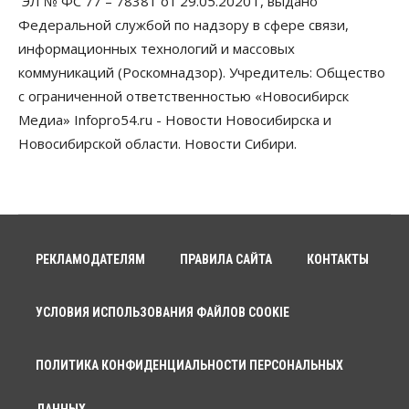
ЭЛ № ФС 77 – 78381 от 29.05.2020 г, выдано
почту
Федеральной службой по надзору в сфере связи,
06 Августа 2026, 11:00
информационных технологий и массовых
коммуникаций (Роскомнадзор). Учредитель: Общество
Общество
Медики готовятся к второму пику активности
с ограниченной ответственностью «Новосибирск
клещей в Новосибирской области
Медиа» Infopro54.ru - Новости Новосибирска и
06 Августа 2026, 10:00
Новосибирской области. Новости Сибири.
Общество
Из-за жары в Европе оливковое масло
в Новосибирске может снова подорожать
06 Августа 2026, 09:00
Бизнес
Недвижимость
РЕКЛАМОДАТЕЛЯМ
ПРАВИЛА САЙТА
КОНТАКТЫ
Застройщики Новосибирска
доплатили налоги на сумму почти 700 млн рублей
06 Августа 2026, 08:00
УСЛОВИЯ ИСПОЛЬЗОВАНИЯ ФАЙЛОВ COOKIE
Бизнес
Власть
От регоператора Новосибирска потребовали
ПОЛИТИКА КОНФИДЕНЦИАЛЬНОСТИ ПЕРСОНАЛЬНЫХ
погасить долги на два миллиарда
05 Августа 2026, 19:00
ДАННЫХ