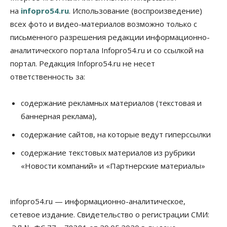
на
infopro54.ru
. Использование (воспроизведение)
Власть
всех фото и видео-материалов возможно только с
Режим ЧС ввели в Омской области из-за засухи
письменного разрешения редакции информационно-
06 Августа 2026, 12:15
аналитического портала Infopro54.ru и со ссылкой на
Власть
Общество
портал. Редакция Infopro54.ru не несет
Новосибирск готовится к визиту Владимира
ответственность за:
Путина
06 Августа 2026, 12:05
содержание рекламных материалов (текстовая и
Бизнес
Недвижимость
Общество
баннерная реклама),
Росреестр назвал главные причины
отказов в регистрации недвижимости в НСО
содержание сайтов, на которые ведут гиперссылки
06 Августа 2026, 12:00
содержание текстовых материалов из рубрики
Телекоммуникации
«Новости компаний» и «Партнерские материалы»
В 16 населённых пунктах Мошковского района
модернизировали мобильную связь
06 Августа 2026, 11:35
infopro54.ru — информационно-аналитическое,
Бизнес
Право&Порядок
ПроБизнес
сетевое издание. Свидетельство о регистрации СМИ:
Злоумышленники опять атакуют
новосибирские компании через электронную