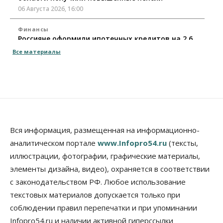
06 Августа 2026, 16:00
Финансы
Россияне оформили ипотечных кредитов на 2,6
трлн рублей
Все материалы
06 Августа 2026, 15:53
Власть
Думская гонка в Новосибирской области
обойдется без самовыдвиженцев
06 Августа 2026, 15:00
Бизнес
Власть
Общество
Вся информация, размещенная на информационно-
Правительство России продлило разрешение на
аналитическом портале
www.Infopro54.ru
(тексты,
выпуск бензина «Евро-3»
иллюстрации, фотографии, графические материалы,
06 Августа 2026, 14:00
элементы дизайна, видео), охраняется в соответствии
Общество
с законодательством РФ. Любое использование
«За тех, у кого от 270 баллов,
настоящая борьба»: вузы настойчиво
текстовых материалов допускается только при
обзванивают новосибирских высокобалльников
соблюдении правил перепечатки и при упоминании
перед зачислением
Infopro54.ru и наличии активной гиперссылки
06 Августа 2026, 13:00