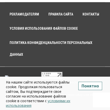
РЕКЛАМОДАТЕЛЯМ
ПРАВИЛА САЙТА
КОНТАКТЫ
УСЛОВИЯ ИСПОЛЬЗОВАНИЯ ФАЙЛОВ COOKIE
ПОЛИТИКА КОНФИДЕНЦИАЛЬНОСТИ ПЕРСОНАЛЬНЫХ
ДАННЫХ
На нашем сайте используются файлы
© 2026 г. Общество с ограниченной ответственностью «Новосибирск
Понятно
Медиа» 18+
cookie. Продолжая пользоваться
сайтом, Вы подтверждаете свое
Infopro54 - Важные новости Новосибирска и Новосибирской области.
согласие на использование файлов
Новости Сибири
cookie в соответствии с
условиями их
использования