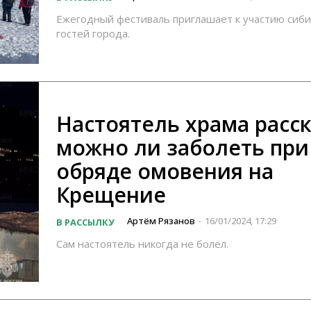
Ежегодный фестиваль приглашает к участию сиби
гостей города.
Настоятель храма расск
можно ли заболеть при
обряде омовения на
Крещение
Артём Рязанов
16/01/2024, 17:29
В РАССЫЛКУ
-
Сам настоятель никогда не болел.