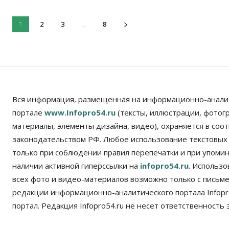
2
3
8
1
...
Вся информация, размещенная на информационно-анали
портале
www.Infopro54.ru
(тексты, иллюстрации, фотог
материалы, элементы дизайна, видео), охраняется в соот
законодательством РФ. Любое использование текстовых
только при соблюдении правил перепечатки и при упомина
наличии активной гиперссылки на
infopro54.ru
. Использ
всех фото и видео-материалов возможно только с письм
редакции информационно-аналитического портала Infopro
портал. Редакция Infopro54.ru не несет ответственность з