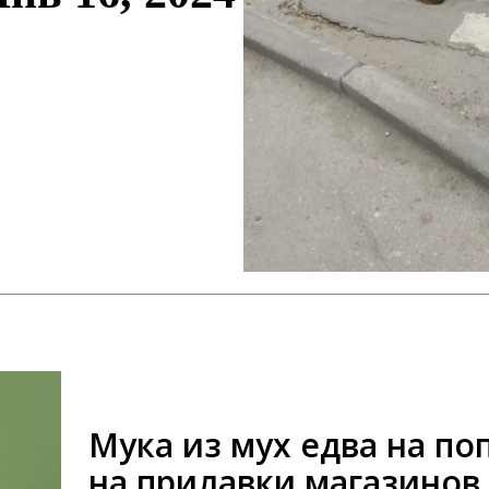
Мука из мух едва на по
на прилавки магазинов