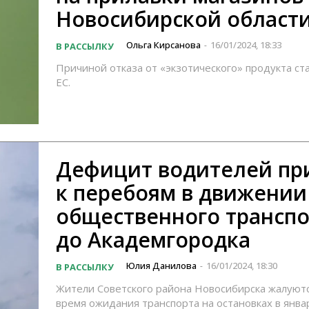
Новосибирской област
Ольга Кирсанова
16/01/2024, 18:33
В РАССЫЛКУ
-
Причиной отказа от «экзотического» продукта ст
ЕС.
Дефицит водителей пр
к перебоям в движении
общественного транспо
до Академгородка
Юлия Данилова
16/01/2024, 18:30
В РАССЫЛКУ
-
Жители Советского района Новосибирска жалуютс
время ожидания транспорта на остановках в янва