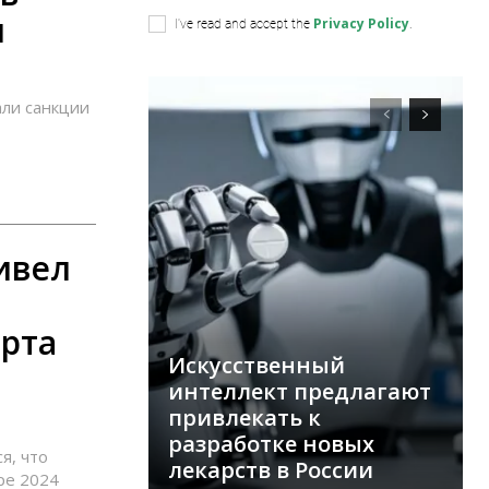
и
Privacy Policy
I've read and accept the
.
али санкции
ивел
рта
Искусственный
интеллект предлагают
привлекать к
разработке новых
я, что
лекарств в России
ре 2024