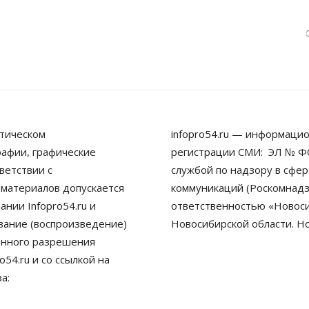
тическом
infopro54.ru — информацио
рафии, графические
регистрации СМИ: ЭЛ № ФС
ветствии с
службой по надзору в сфе
 материалов допускается
коммуникаций (Роскомнадз
нии Infopro54.ru и
ответственностью «Новосиб
ование (воспроизведение)
Новосибирской области. Н
енного разрешения
54.ru и со ссылкой на
а: