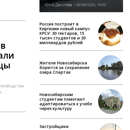
06/08/2026, 19:00
Юлия Данилова
-
Россия построит в
Киргизии новый кампус
КРСУ: 30 гектаров, 15
тысяч студентов и 30
 в
миллиардов рублей
дали
йцы
Жители Новосибирска
борются за сохранение
озера Спартак
роизводства
о.
Новосибирским
студентам помогают
адаптироваться к учебе
через культуру
Застройщики