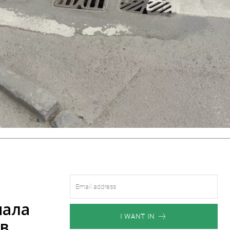
пала
I WANT IN
 в