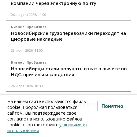
компании через электронную почту
06 августа 2026, 11:00
Бизнес
ПроБизнес
Новосибирские грузоперевозчики переходят на
цифровые накладные
28 июля 2026, 11:00
Бизнес
ПроБизнес
Новосибирцы стали получать отказ в вычете по
НДС: причины и следствия
24 июля 2026, 10:30
Бизнес
ПроБизнес
На нашем сайте используются файлы
Новосибирская область вошла в топ регионов по
Понятно
cookie. Продолжая пользоваться
смертности бизнеса
сайтом, Вы подтверждаете свое
согласие на использование файлов
17 июля 2026, 12:00
cookie в соответствии с
условиями их
использования
Все материалы