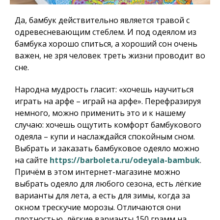
Да, бамбук действительно является травой с
одревесневающим стеблем. И под одеялом из
бамбука хорошо спиться, а хороший сон очень
важен, не зря человек треть жизни проводит во
сне.
Народна мудрость гласит: «хочешь научиться
играть на арфе – играй на арфе». Перефразируя
немного, можно применить это и к нашему
случаю: хочешь ощутить комфорт бамбукового
одеяла – купи и наслаждайся спокойным сном.
Выбрать и заказать бамбуковое одеяло можно
на сайте
https://barboleta.ru/odeyala-bambuk
.
Причём в этом интернет-магазине можно
выбрать одеяло для любого сезона, есть лёгкие
варианты для лета, а есть для зимы, когда за
окном трескучие морозы. Отличаются они
плотностью, лёгкие варианты 150 грамм на