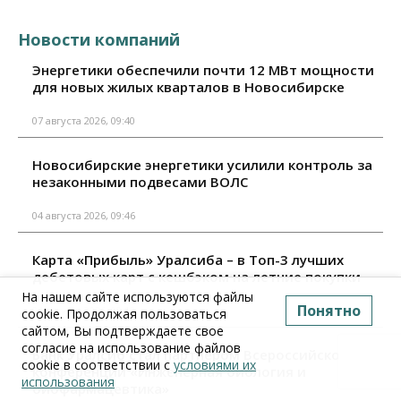
Новости компаний
Энергетики обеспечили почти 12 МВт мощности
для новых жилых кварталов в Новосибирске
07 августа 2026, 09:40
Новосибирские энергетики усилили контроль за
незаконными подвесами ВОЛС
04 августа 2026, 09:46
Карта «Прибыль» Уралсиба – в Топ-3 лучших
дебетовых карт с кешбэком на летние покупки
На нашем сайте используются файлы
Понятно
04 августа 2026, 09:10
cookie. Продолжая пользоваться
сайтом, Вы подтверждаете свое
согласие на использование файлов
Банк Уралсиб стал партнером Всероссийской
cookie в соответствии с
условиями их
конференции «Инженерная биология и
использования
биофармацевтика»