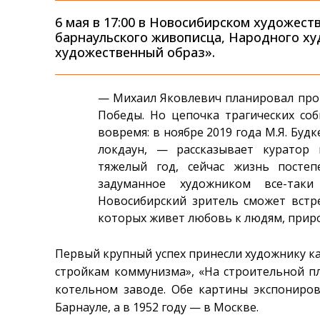
6 мая в 17:00 в Новосибирском художест
барнаульского живописца, Народного ху
художественный образ».
— Михаил Яковлевич планировал прове
Победы. Но цепочка трагических соб
вовремя: в ноябре 2019 года М.Я. Будк
локдаун, — рассказывает куратор
тяжелый год, сейчас жизнь посте
задуманное художником все-так
Новосибирский зритель сможет встр
которых живет любовь к людям, прир
Первый крупный успех принесли художнику к
стройкам коммунизма», «На строительной п
котельном заводе. Обе картины экспониро
Барнауле, а в 1952 году — в Москве.