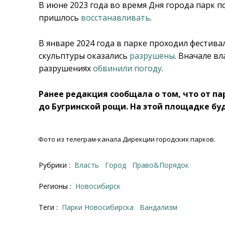
В июне 2023 года во время Дня города парк по
пришлось
восстанавливать
.
В январе 2024 года в парке проходил фестива
скульптуры оказались
разрушены
. Вначале в
разрушениях
обвинили погоду
.
Ранее редакция сообщала о том, что от п
до Бугринской рощи. На этой площадке бу
Фото из телеграм-канала Дирекции городских парков.
Рубрики :
Власть
Город
Право&Порядок
Регионы :
Новосибирск
Теги :
парки Новосибирска
вандализм