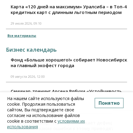
Карта «120 дней на максимум» Уралсиба – в Топ-4
кредитных карт с длинным льготным периодом
29 июля 2026, 09:10
Все материалы
Бизнес календарь
Фонд «Больше хорошего!» собирает Новосибирск
на главный экофест города
09 августа 2026, 12:00
Семинар-тренинг Арсена Рябухи «Устойчивость
лидера»
На нашем сайте используются файлы
Понятно
cookie. Продолжая пользоваться
11 августа 2026, 10:00
сайтом, Вы подтверждаете свое
согласие на использование файлов
cookie в соответствии с
условиями их
Онлайн семинар: "Почему возникает дефицит
использования
персонала - какие ошибки к этому приводят"