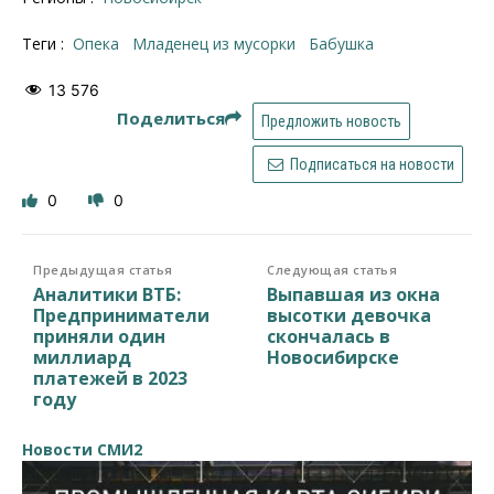
Теги :
опека
Младенец из мусорки
бабушка
13 576
Поделиться
Предложить новость
Подписаться на новости
0
0
Предыдущая статья
Следующая статья
Аналитики ВТБ:
Выпавшая из окна
Предприниматели
высотки девочка
приняли один
скончалась в
миллиард
Новосибирске
платежей в 2023
году
Новости СМИ2