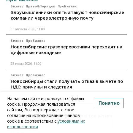
Бизнес
Право&Порядок
ПроБизнес
Злоумышленники опять атакуют новосибирские
компании через электронную почту
06 августа 2026, 11:00
Бизнес
ПроБизнес
Новосибирские грузоперевозчики переходят на
цифровые накладные
28 июля 2026, 11:00
Бизнес
ПроБизнес
Новосибирцы стали получать отказ в вычете по
НДС: причины и следствия
24 июля 2026, 10:30
На нашем сайте используются файлы
Понятно
cookie. Продолжая пользоваться
сайтом, Вы подтверждаете свое
Бизнес
ПроБизнес
Новосибирская область вошла в топ регионов по
согласие на использование файлов
смертности бизнеса
cookie в соответствии с
условиями их
использования
17 июля 2026, 12:00