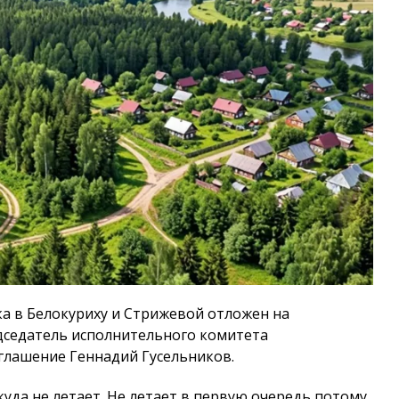
а в Белокуриху и Стрижевой отложен на
дседатель исполнительного комитета
глашение Геннадий Гусельников.
уда не летает. Не летает в первую очередь потому,