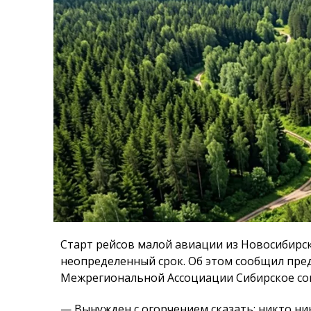
Старт рейсов малой авиации из Новосибирск
неопределенный срок. Об этом сообщил пре
Межрегиональной Ассоциации Сибирское со
— Вынужден с огорчением сказать: никто ник