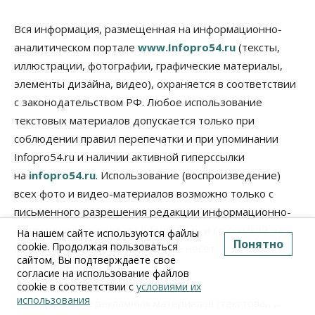
Вся информация, размещенная на информационно-
аналитическом портале
www.Infopro54.ru
(тексты,
иллюстрации, фотографии, графические материалы,
элементы дизайна, видео), охраняется в соответствии
с законодательством РФ. Любое использование
текстовых материалов допускается только при
соблюдении правил перепечатки и при упоминании
Infopro54.ru и наличии активной гиперссылки
на
infopro54.ru
. Использование (воспроизведение)
всех фото и видео-материалов возможно только с
письменного разрешения редакции информационно-
аналитического портала Infopro54.ru и со ссылкой на
На нашем сайте используются файлы
Понятно
cookie. Продолжая пользоваться
портал. Редакция Infopro54.ru не несет
сайтом, Вы подтверждаете свое
ответственность за:
согласие на использование файлов
cookie в соответствии с
условиями их
использования
содержание рекламных материалов (текстовая и