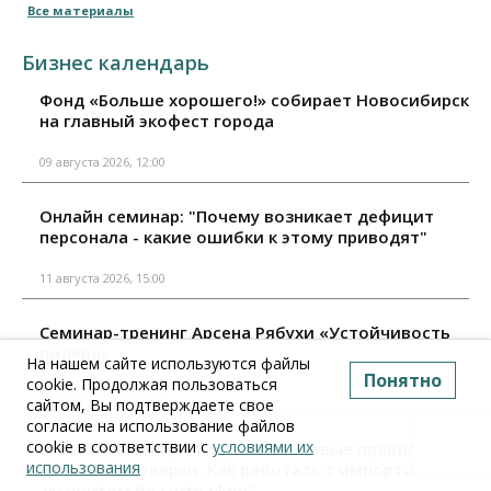
Все материалы
Бизнес календарь
Фонд «Больше хорошего!» собирает Новосибирск
на главный экофест города
09 августа 2026, 12:00
Онлайн семинар: "Почему возникает дефицит
персонала - какие ошибки к этому приводят"
11 августа 2026, 15:00
Семинар-тренинг Арсена Рябухи «Устойчивость
лидера»
На нашем сайте используются файлы
Понятно
cookie. Продолжая пользоваться
11 августа 2026, 10:00
сайтом, Вы подтверждаете свое
согласие на использование файлов
cookie в соответствии с
условиями их
Онлайн семинар: "ВЭД – 2026. Новые правила,
использования
налоги и проверки. Как работать с импортом и
экспортом без штрафов"