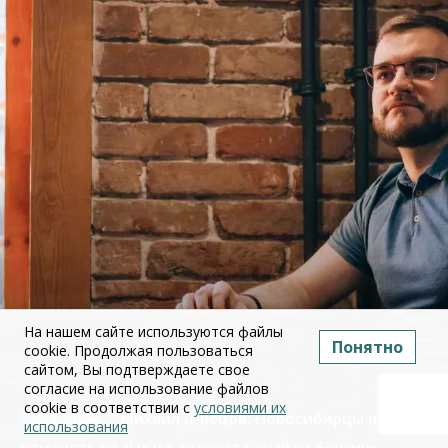
На нашем сайте используются файлы
Понятно
cookie. Продолжая пользоваться
сайтом, Вы подтверждаете свое
согласие на использование файлов
cookie в соответствии с
условиями их
Михаил Швецов: Новосибирцы начали
использования
отменять отдых из-за квеста «найди бензин»