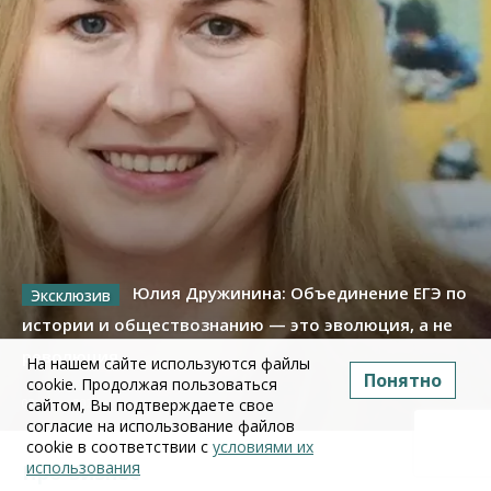
Юлия Дружинина: Объединение ЕГЭ по
истории и обществознанию — это эволюция, а не
революция
На нашем сайте используются файлы
Понятно
cookie. Продолжая пользоваться
сайтом, Вы подтверждаете свое
02 июля 2026
согласие на использование файлов
cookie в соответствии с
условиями их
использования
Про Бизнес