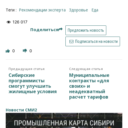
Теги :
рекомендации эксперта
здоровье
еда
126 017
Поделиться
Предложить новость
Подписаться на новости
0
0
Предыдущая статья
Следующая статья
Сибирские
Муниципальные
программисты
контракты «для
смогут улучшить
своих» и
жилищные условия
неадекватный
расчет тарифов
Новости СМИ2