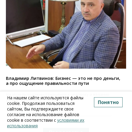
Владимир Литвинов: Бизнес — это не про деньги,
а про ощущение правильности пути
На этом пути важны отношение к человеку и желание
На нашем сайте используются файлы
делать жизнь людей лучше
Понятно
cookie. Продолжая пользоваться
Все материалы
сайтом, Вы подтверждаете свое
согласие на использование файлов
cookie в соответствии с
условиями их
использования