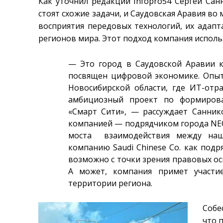
Как уточнил редакции Infopro54 Сергей Сан
стоят схожие задачи, и Саудовская Аравия во
восприятия передовых технологий, их адапт
регионов мира. Этот подход компания исполь
— Это город в Саудовской Аравии 
посвящен цифровой экономике. Опыт
Новосибирской области, где ИТ-отр
амбициозный проект по формирова
«Смарт Сити», — рассуждает Санни
компанией — подрядчиком города NE
моста взаимодействия между наш
компанию Saudi Chinese Co. как подря
возможно с точки зрения правовых ос
А может, компания примет участи
территории региона.
Собе
что 