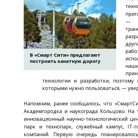
техн
приг
— Т
тран
раз
друг
рабо
В «Смарт Сити» предлагают
испо
построить канатную дорогу
наши
при
технологии и разработки, поэтому
которыми нужно пользоваться, — уве
Напомним, ранее сообщалось, что «СмартСит
Академгородка и наукограда Кольцово. На
инновационный научно-технологический це
парк и технопарк, служебный кампус, IT-
компаний. Первую очередь планировалос