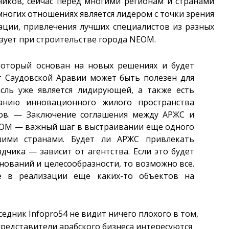
ников, сейчас перед многими регионам и странами
 многих отношениях является лидером с точки зрения
ации, привлечения лучших специалистов из разных
зует при строительстве города NEOM.
который основан на новых решениях и будет
 Саудовской Аравии может быть полезен для
асль уже является лидирующей, а также есть
нию инновационного жилого пространства
ков. — Заключение соглашения между АРЖС и
OM — важный шаг в выстраивании еще одного
ими странами. Будет ли АРЖС привлекать
дчика — зависит от агентства. Если это будет
нований и целесообразности, то возможно все.
е в реализации еще каких-то объектов на
седник Infopro54 не видит ничего плохого в том,
представители арабского бизнеса интересуются