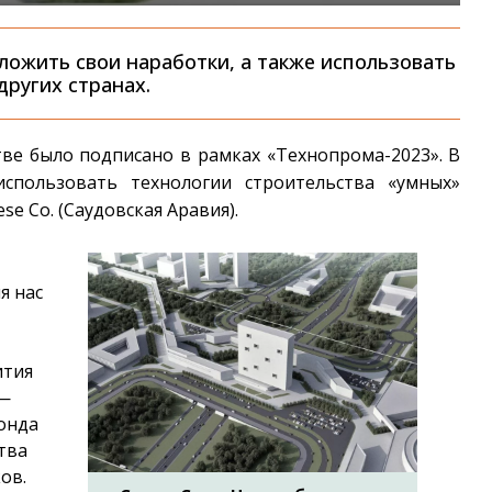
ожить свои наработки, а также использовать
других странах.
ве было подписано в рамках «Технопрома-2023». В
использовать технологии строительства «умных»
e Co. (Саудовская Аравия).
я нас
ития
 —
онда
тва
ов.