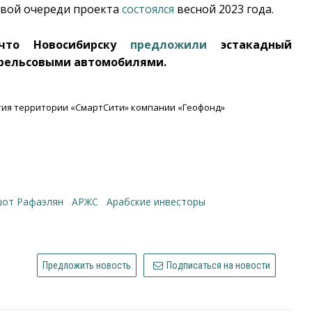
рвой очереди проекта
состоялся
весной 2023 года.
что Новосибирску
предложили
эстакадный
 рельсовыми автомобилями.
тия территории «СмартСити» компании «Геофонд»
Ашот Рафаэлян
АРЖС
арабские инвесторы
Предложить новость
Подписаться на новости