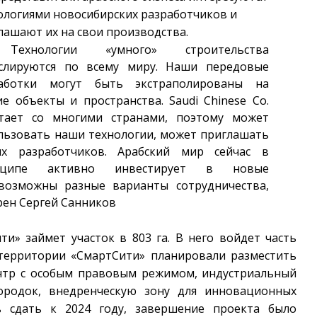
ологиями новосибирских разработчиков и
лашают их на свои производства.
ехнологии «умного» строительства
слируются по всему миру. Наши передовые
работки могут быть экстраполированы на
ие объекты и пространства. Saudi Chinese Co.
тает со многими странами, поэтому может
льзовать наши технологии, может приглашать
х разработчиков. Арабский мир сейчас в
нципе активно инвестирует в новые
 возможны разные варианты сотрудничества,
рен Сергей Санников
и» займет участок в 803 га. В него войдет часть
 территории «СмартСити» планировали разместить
нтр с особым правовым режимом, индустриальный
городок, внедренческую зону для инновационных
ь сдать к 2024 году, завершение проекта было