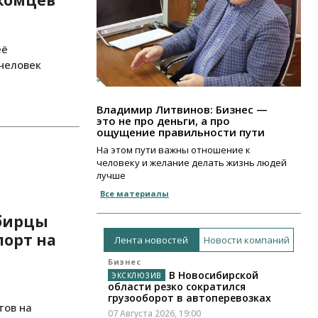
её
человек
Владимир Литвинов: Бизнес —
это не про деньги, а про
ощущение правильности пути
На этом пути важны отношение к
человеку и желание делать жизнь людей
лучше
Все материалы
ибирцы
порт на
Лента новостей
Новости компаний
Бизнес
В Новосибирской
области резко сократился
грузооборот в автоперевозках
тов на
07 Августа 2026, 19:00