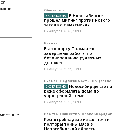
тся
чиков
Общество
В Новосибирске
прошёл митинг против нового
закона о памятниках
07 Августа 2026, 18:00
Бизнес
В аэропорту Толмачёво
завершены работы по
бетонированию рулежных
дорожек
07 Августа 2026, 17:00
Бизнес
Недвижимость
Общество
Новосибирцы стали
реже оформлять дома по
упрощенной схеме
07 Августа 2026, 16:00
 местные
Власть
Общество
Право&Порядок
Роспотребнадзор изъял почти
полторы тонны мяса в
Новосибирской области