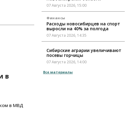
07 Августа 2026, 15:00
Финансы
Расходы новосибирцев на спорт
выросли на 40% за полгода
07 Августа 2026, 14:35
Сибирские аграрии увеличивают
посевы горчицы
07 Августа 2026, 14:00
Все материалы
и в
Власть
В Новосибирске многодетным
семьям вручили сертификаты на
покупку автомобилей
07 Августа 2026, 13:55
ком в МВД
Авто
Общество
Треть автовладельцев в
Новосибирской области
«поставили машины на прикол»
07 Августа 2026, 13:00